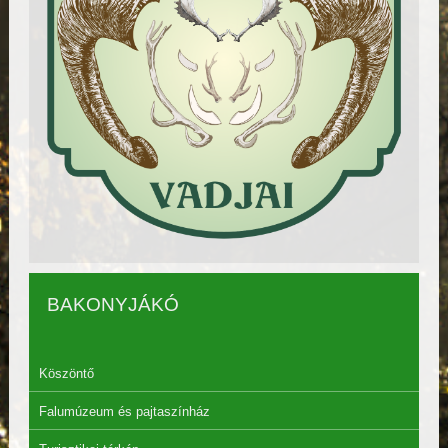
BAKONYJÁKÓ
Köszöntő
Falumúzeum és pajtaszínház