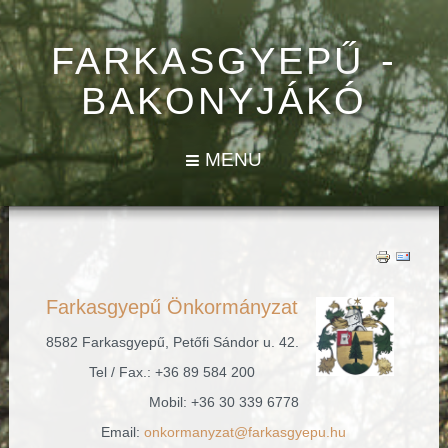
FARKASGYEPŰ -
BAKONYJÁKÓ
MENU
Farkasgyepű Önkormányzat
8582 Farkasgyepű, Petőfi Sándor u. 42.
Tel / Fax.: +36 89 584 200
Mobil: +36 30 339 6778
Email:
onkormanyzat@farkasgyepu.hu